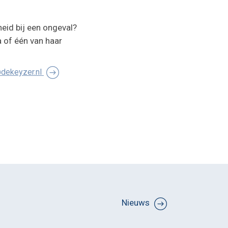
heid bij een ongeval?
 of één van haar
r@dekeyzer.nl
Nieuws