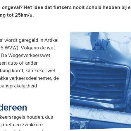
n ongeval? Het idee dat fietsers nooit schuld hebben bij e
ng tot 25km/u.
 wordt geregeld in Artikel
85 WVW). Volgens de wet
s. De Wegenverkeerswet
 een auto of ander
tsing komt, kan zeker wel
wakke verkeersdeelnemer, de
ansprakelijkheid
edereen
keersregels houden, dus
ng met een zwakkere