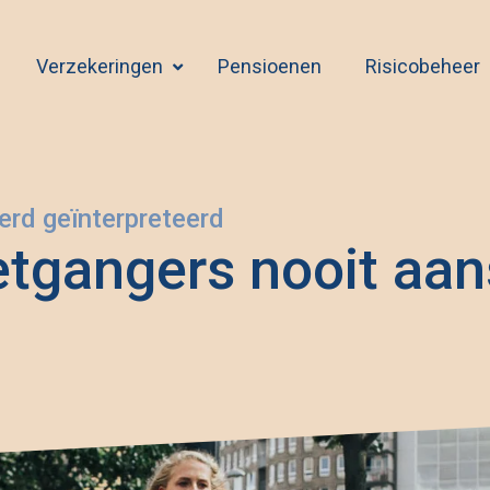
Verzekeringen
Pensioenen
Risicobeheer
rd geïnterpreteerd
etgangers nooit aans