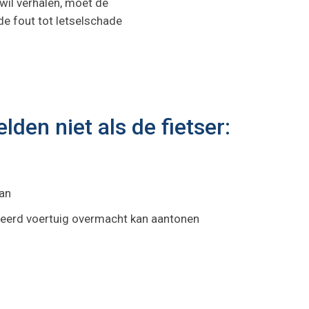
wil verhalen, moet de
e fout tot letselschade
den niet als de fietser:
aan
seerd voertuig overmacht kan aantonen