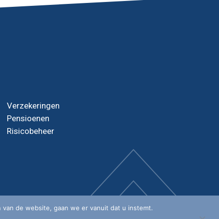
Verzekeringen
Pensioenen
Risicobeheer
 van de website, gaan we er vanuit dat u instemt.