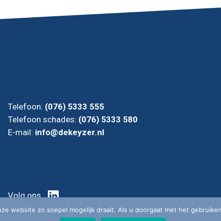
Telefoon:
(076) 5333 555
Telefoon schades:
(076) 5333 580
E-mail:
info@dekeyzer.nl
Volg ons
e website zo soepel mogelijk draait. Als u doorgaat met het gebruiken